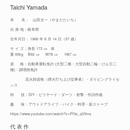
Taichi Yamada
本 名： 山田太一（やまだたいち）
出 身 地：岐阜県
生年月日： 1966 年 6 月 14 日（57 歳）
サ イ ズ：身長 173 ㎝ 体
重 65kg B92 ㎝ W78 ㎝ H87 ㎝
資 格：自動車運転免許 (大型二種・大型自動二輪・けん引二
種)・調理師免許
花火師資格（煙火打ち上げ従事者）・ダイビングライセ
ンス
特 技：DIY・ビリヤード・ダーツ・射撃・作詞作曲
趣 味：アウトドアライフ・バイク・料理・薪ストーブ
https://www.youtube.com/watch?v=Pf3s_qVllms
代 表 作