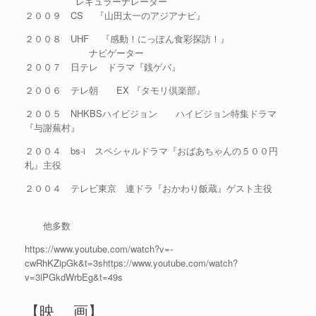
レギュラーナレーター
２００９ CS 『山田太一のアジアナビ』
２００８ UHF 『感動！にっぽん食彩探訪！』
ナビゲーター
２００７ 日テレ ドラマ『銭ゲバ』
２００６ テレ朝 EX 『タモリ倶楽部』
２００５ NHKBSハイビジョン ハイビジョン特集ドラマ
『与謝蕪村』
２００４ bs-i スペシャルドラマ『おばあちゃんの５００円
札』主役
２００４ テレビ東京 連ドラ『おかわり飯蔵』ゲスト主役
他多数
https://www.youtube.com/watch?v=-
cwRhKZipGk&t=3shttps://www.youtube.com/watch?
v=3iPGkdWrbEg&t=49s
【映 画】