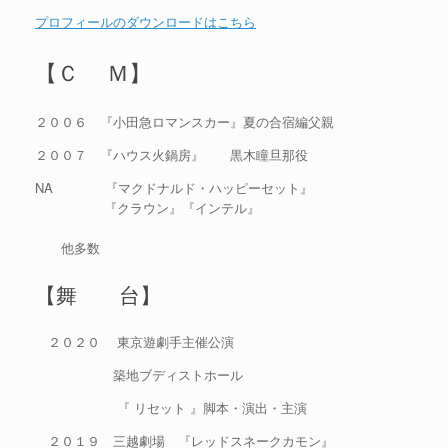
プロフィールのダウンロードはこちら
【Ｃ Ｍ】
２００６ 『小田急ロマンスカー』夏の合宿編父親
２００７ 『ハウス火鍋房』 黒木瞳旦那役
NA 『マクドナルド・ハッピーセット』
『クラウン』『インテル』
他多数
【舞 台】
２０２０ 東京遊劇手主催公演
築地ブディストホール
『 リセット 』脚本・演出・主演
２０１９ 三越劇場 『レッドスネークカモン』