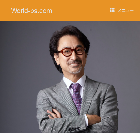
コ
World-ps.com
ン
メニュー
テ
ン
ツ
へ
ス
キ
ッ
プ