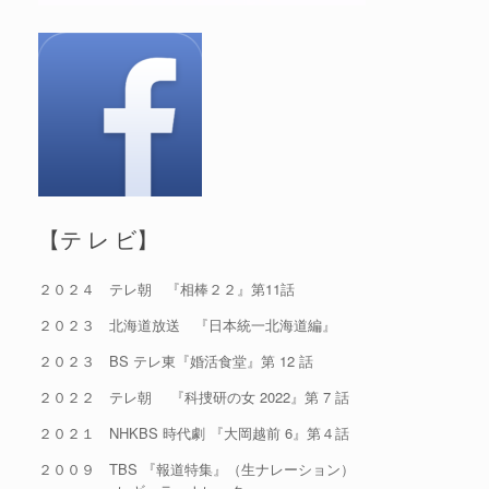
【テ レ ビ】
２０２４ テレ朝 『相棒２２』第11話
２０２３ 北海道放送 『日本統一北海道編』
２０２３ BS テレ東『婚活食堂』第 12 話
２０２２ テレ朝 『科捜研の女 2022』第 7 話
２０２１ NHKBS 時代劇 『大岡越前 6』第４話
２００９ TBS 『報道特集』（生ナレーション）