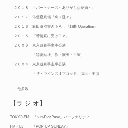
２０１８ 『パートナーズ～ありがちな結婚～』
２０１７ 俳優座劇場『奇々怪々』
２０１６ 飯田譲治書き下ろし『戯曲 Operation』
２０１５ 『苦情真に受けＴＶ』
２００６ 東京遊劇手主宰公演
『秘密結社』作・演出・主演
２００４ 東京遊劇手主宰公演
『ザ・ウインズオブゴッド』演出・主演
他多数
【ラ ジ オ】
TOKYO-FM 『50%RidePase』パーソナリティ
FM-FUJI 『POP UP SUNDAY』