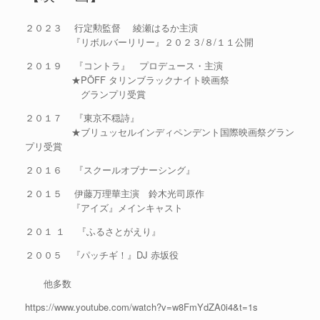
２０２３ 行定勲監督 綾瀬はるか主演
『リボルバーリリー』２０２３/８/１１公開
２０１９ 『コントラ』 プロデュース・主演
★PÖFF タリンブラックナイト映画祭
グランプリ受賞
２０１７ 『東京不穏詩』
★ブリュッセルインディペンデント国際映画祭グラン
プリ受賞
２０１６ 『スクールオブナーシング』
２０１５ 伊藤万理華主演 鈴木光司原作
『アイズ』メインキャスト
２０１ １ 『ふるさとがえり』
２００５ 『パッチギ！』DJ 赤坂役
他多数
https://www.youtube.com/watch?v=w8FmYdZA0i4&t=1s