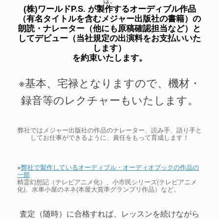
は、
(株)ワールドP.S. が製作するオーディブル作品
（有名タイトルを含むメジャー出版社の書籍）の
朗読・ナレーター（他にも原稿確認担当など）と
してデビュー（当社規定の出演料をお支払いいた
します）
を約束いたします。
※基本、宅禄となりますので、機材・
録音等のレクチャーもいたします。
弊社ではメジャー出版社の作品のナレーター、読み手、語り手と
してお仕事ができるように、責任をもって育成します！
※
弊社で製作しているオーディブル・オーディオブックの作品の
一部
精霊幻想記（テレビアニメ化）、小市民シリーズ(テレビアニメ
化)、水車小屋のネネ(本屋大賞準グランプリ作品）など。
査定（随時）に合格すれば、レッスンを続けながら