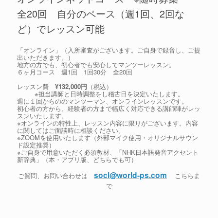
全20回 自分のペース（週1回、2回な
ど）でレッスン可能
「オンライン」（入所審査がございます。ご自身で録音し、ご提
出いただきます。）
地方の方でも、初心者でも安心してマンツーレッスン。
６ヶ月コース 週1回 1回30分 全20回
レッスン費
¥132,000円
（税込）
※担当講師と日時調整をし稽古日を決定いたします。
週に１回からののマンツーマン、オンラインレッスンです。
初心者の方から、経験者の方まで幅広く対応できる講師陣がレッ
スンいたします。
※オンラインの特性上、レッスン内容に限りがございます。内容
に関してはご面談時に相談ください。
※ZOOMを使用いたします（外部マイク使用・オリジナルサウン
ド設定推奨）
※ご自身で用意いただく必須教材、「NHK日本語発音アクセント
新辞典」（本・アプリ版、どちらでも可）
socl@world-ps.com
ご質問、お問い合わせは
こちらま
で