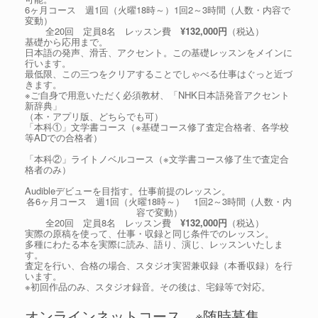
6ヶ月コース 週1回（火曜18時～）1回2～3時間（人数・内容で
変動）
全20回 定員8名 レッスン費
¥132,000円
（税込）
基礎から応用まで。
日本語の発声、滑舌、アクセント。この基礎レッスンをメインに
行います。
最低限、この三つをクリアすることでしゃべる仕事はぐっと近づ
きます。
※ご自身で用意いただく必須教材、「NHK日本語発音アクセント
新辞典」
（本・アプリ版、どちらでも可）
「本科①」文学書コース（※基礎コース修了査定合格者、各学校
等ADでの合格者）
「本科②」ライトノベルコース（※文学書コース修了生で査定合
格者のみ）
Audibleデビューを目指す。仕事前提のレッスン。
各6ヶ月コース 週1回（火曜18時～） 1回2～3時間（人数・内
容で変動）
全20回 定員8名 レッスン費
¥132,000円
（税込）
実際の原稿を使って、仕事・収録と同じ条件でのレッスン。
多種にわたる本を実際に読み、語り、演じ、レッスンいたしま
す。
査定を行い、合格の場合、スタジオ実習兼収録（本番収録）を行
います。
※初回作品のみ、スタジオ録音。その後は、宅録等で対応。
オンラインネットコース ※随時募集