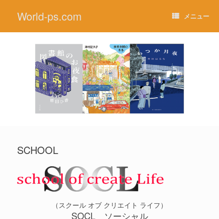
コ
World-ps.com
ン
メニュー
テ
ン
ツ
へ
ス
キ
ッ
プ
SCHOOL
（スクール オブ クリエイト ライフ）
SOCL ソーシャル