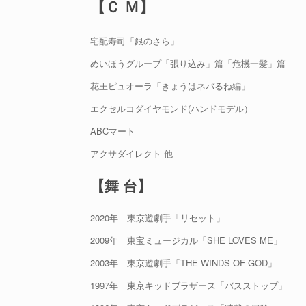
【
Ｃ
Ｍ
】
宅配寿司「銀のさら」
めいほうグループ「張り込み」篇「危機一髪」篇
花王ピュオーラ「きょうはネバるね編」
エクセルコダイヤモンド(ハンドモデル）
ABCマート
アクサダイレクト 他
【舞
台】
2020年 東京遊劇手「リセット」
2009年 東宝ミュージカル「SHE LOVES ME」
2003年 東京遊劇手「THE WINDS OF GOD」
1997年 東京キッドブラザース「バスストップ」