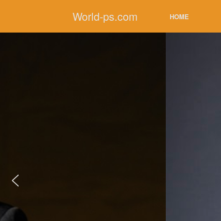
コ
World-ps.com
ン
HOME
テ
ン
ツ
へ
ス
キ
ッ
プ