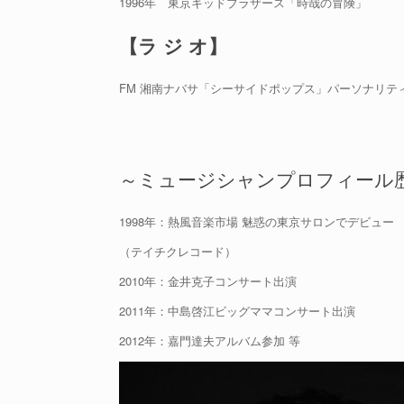
1996年 東京キッドブラザース「時哉の冒険」
【ラ
ジ
オ】
FM 湘南ナバサ「シーサイドポップス」パーソナリテ
～ミュージシャンプロフィール
1998年：熱風音楽市場 魅惑の東京サロンでデビュー
（テイチクレコード）
2010年：金井克子コンサート出演
2011年：中島啓江ビッグママコンサート出演
2012年：嘉門達夫アルバム参加 等