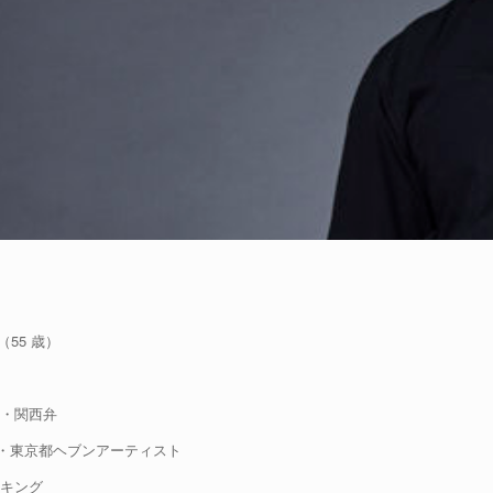
（55 歳）
・関西弁
・東京都ヘブンアーティスト
キング