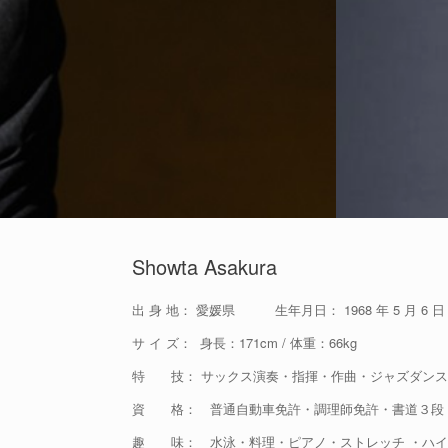
Showta Asakura
出 身 地： 愛媛県 生年月日： 1968 年 5 月 6 日
サ イ ズ： 身長：171cm / 体重：66kg
特 技： サックス演奏・指揮・作曲・ジャズダンス
資 格： 普通自動車免許・調理師免許・書道３段
趣 味： 水泳・料理・ピアノ・ストレッチ ・ハイ