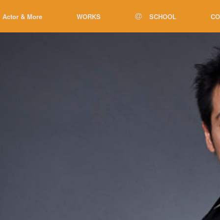
Actor & More
WORKS
SCHOOL
CO