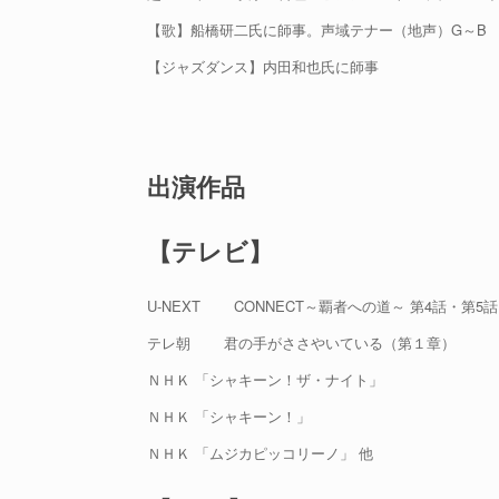
【歌】船橋研二氏に師事。声域テナー（地声）G～B
【ジャズダンス】内田和也氏に師事
出演作品
【テレビ】
U-NEXT CONNECT～覇者への道～ 第4話・第5話
テレ朝 君の手がささやいている（第１章）
ＮＨＫ 「シャキーン！ザ・ナイト」
ＮＨＫ 「シャキーン！」
ＮＨＫ 「ムジカピッコリーノ」 他